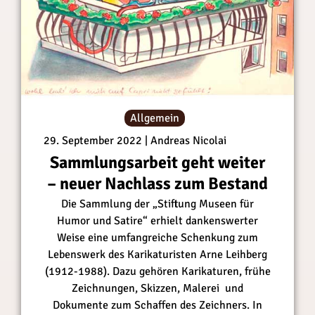
e
e
r
r
l
l
i
i
n
n
:
:
D
D
Allgemein
i
i
29. September 2022
Andreas Nicolai
e
e
e
e
Sammlungsarbeit geht weiter
r
r
– neuer Nachlass zum Bestand
s
s
Die Sammlung der „Stiftung Museen für
t
t
Humor und Satire“ erhielt dankenswerter
e
e
Weise eine umfangreiche Schenkung zum
N
N
Lebenswerk des Karikaturisten Arne Leihberg
u
u
(1912-1988). Dazu gehören Karikaturen, frühe
m
m
Zeichnungen, Skizzen, Malerei und
m
m
Dokumente zum Schaffen des Zeichners. In
e
e