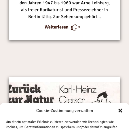
den Jahren 1947 bis 1960 war Arne Leihberg,
r
r
als freier Karikaturist und Pressezeichner in
d
d
Berlin tätig. Zur Schenkung gehört…
e
e
s
s
:
:
Weiterlesen
K
K
S
S
l
l
a
a
a
a
m
m
d
d
m
m
d
d
l
l
e
e
u
u
r
r
n
n
a
a
g
g
d
d
s
s
a
a
a
a
t
t
r
r
s
s
b
b
Cookie-Zustimmung verwalten
c
c
e
e
h
h
Um dir ein optimales Erlebnis zu bieten, verwenden wir Technologien wie
i
i
Cookies, um Geräteinformationen zu speichern und/oder darauf zuzugreifen.
e
e