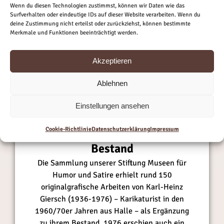
t
t
Wenn du diesen Technologien zustimmst, können wir Daten wie das
r
r
g
g
Surfverhalten oder eindeutige IDs auf dieser Website verarbeiten. Wenn du
s
s
deine Zustimmung nicht erteilst oder zurückziehst, können bestimmte
e
e
Merkmale und Funktionen beeinträchtigt werden.
c
c
h
h
h
h
t
t
e
e
Akzeptieren
w
w
i
i
e
e
n
n
Ablehnen
i
i
Allgemein
t
t
t
t
8. September 2022
Andreas Nicolai
Einstellungen ansehen
e
e
DIE SAMMLUNG WÄCHST –
r
r
Cookie-Richtlinie
Datenschutzerklärung
Impressum
wichtige Kunstschätze für den
–
–
Bestand
n
n
e
e
Die Sammlung unserer Stiftung Museen für
u
u
Humor und Satire erhielt rund 150
e
e
originalgrafische Arbeiten von Karl-Heinz
r
r
Giersch (1936-1976) – Karikaturist in den
N
N
1960/70er Jahren aus Halle – als Ergänzung
a
a
zu ihrem Bestand. 1976 erschien auch ein