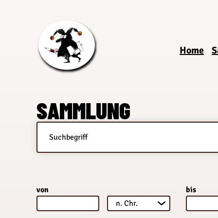
Zum
Inhalt
springen
Home
S
SAMMLUNG
von
bis