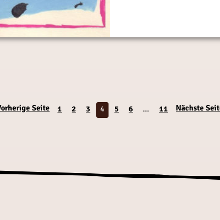
Vorherige Seite
Nächste Seit
1
2
3
4
5
6
…
11