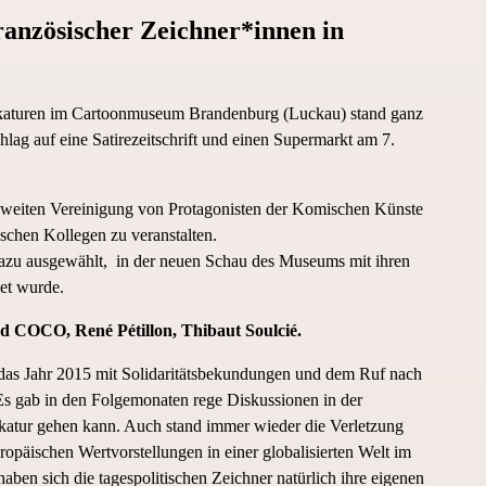
anzösischer Zeichner*innen in
arikaturen im Cartoonmuseum Brandenburg (Luckau) stand ganz
lag auf eine Satirezeitschrift und einen Supermarkt am 7.
esweiten Vereinigung von Protagonisten der Komischen Künste
schen Kollegen zu veranstalten.
dazu ausgewählt, in der neuen Schau des Museums mit ihren
et wurde.
 COCO, René Pétillon, Thibaut Soulcié.
das Jahr 2015 mit Solidaritätsbekundungen und dem Ruf nach
 Es gab in den Folgemonaten rege Diskussionen in der
rikatur gehen kann. Auch stand immer wieder die Verletzung
ropäischen Wertvorstellungen in einer globalisierten Welt im
en sich die tagespolitischen Zeichner natürlich ihre eigenen