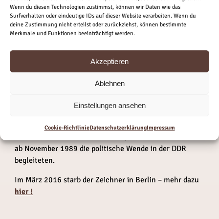
Wenn du diesen Technologien zustimmst, können wir Daten wie das
Surfverhalten oder eindeutige IDs auf dieser Website verarbeiten. Wenn du
deine Zustimmung nicht erteilst oder zurückziehst, können bestimmte
Merkmale und Funktionen beeinträchtigt werden.
Akzeptieren
Ablehnen
Einstellungen ansehen
Unvergessen bleiben vor allem die Cartoons, welche im
gleichnamigen Bildband des Eulenspiegel Verlages
Cookie-Richtlinie
Datenschutzerklärung
Impressum
erschienen sind und die Arbeiten, die dann wöchentlich
ab November 1989 die politische Wende in der DDR
begleiteten.
Im März 2016 starb der Zeichner in Berlin – mehr dazu
hier !