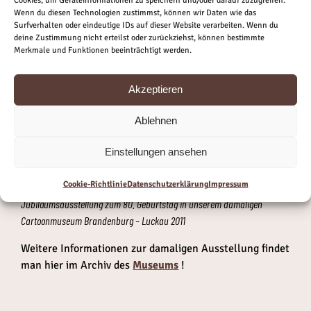
Cookies, um Geräteinformationen zu speichern und/oder darauf zuzugreifen.
Wenn du diesen Technologien zustimmst, können wir Daten wie das
Surfverhalten oder eindeutige IDs auf dieser Website verarbeiten. Wenn du
deine Zustimmung nicht erteilst oder zurückziehst, können bestimmte
Merkmale und Funktionen beeinträchtigt werden.
Akzeptieren
Ablehnen
Einstellungen ansehen
Cookie-Richtlinie
Datenschutzerklärung
Impressum
Harald Kretzschmar beim Porträtzeichnen – hier während der
Jubiläumsausstellung zum 80. Geburtstag in unserem damaligen
Cartoonmuseum Brandenburg – Luckau 2011
Weitere Informationen zur damaligen Ausstellung findet
man hier im Archiv des
Museums
!