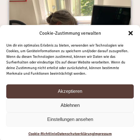
r
r
a
a
d
d
e
e
Cookie-Zustimmung verwalten
r
r
z
z
Um dir ein optimales Erlebnis zu bieten, verwenden wir Technologien wie
u
u
Cookies, um Geräteinformationen zu speichern und/oder darauf zuzugreifen.
m
m
Wenn du diesen Technologien zustimmst, können wir Daten wie das
Surfverhalten oder eindeutige IDs auf dieser Website verarbeiten. Wenn du
1
1
deine Zustimmung nicht erteilst oder zurückziehst, können bestimmte
1
1
Merkmale und Funktionen beeinträchtigt werden.
0
0
.
.
Akzeptieren
G
G
e
e
Allgemein
Ablehnen
b
b
2. Juli 2025
u
u
Einstellungen ansehen
Die Arbeit mit der Sammlung
r
r
geht weiter
t
t
Cookie-Richtlinie
Datenschutzerklärung
Impressum
s
s