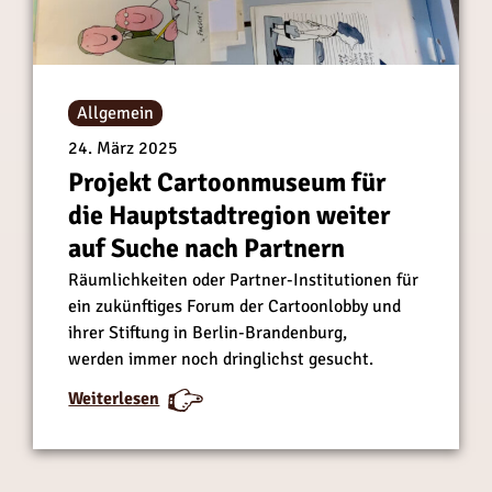
r
r
S
S
a
a
m
m
Allgemein
m
m
24. März 2025
l
l
Projekt Cartoonmuseum für
u
u
n
n
die Hauptstadtregion weiter
g
g
auf Suche nach Partnern
g
g
Räumlichkeiten oder Partner-Institutionen für
e
e
ein zukünftiges Forum der Cartoonlobby und
h
h
ihrer Stiftung in Berlin-Brandenburg,
t
t
werden immer noch dringlichst gesucht.
w
w
e
e
:
:
Weiterlesen
i
i
P
P
t
t
r
r
e
e
o
o