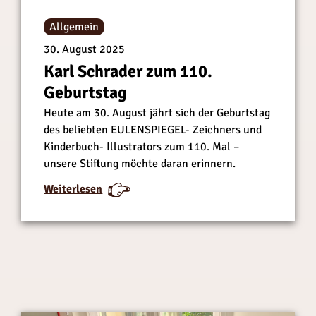
Allgemein
30. August 2025
Karl Schrader zum 110.
Geburtstag
Heute am 30. August jährt sich der Geburtstag
des beliebten EULENSPIEGEL- Zeichners und
Kinderbuch- Illustrators zum 110. Mal –
unsere Stiftung möchte daran erinnern.
:
:
Weiterlesen
K
K
a
a
r
r
l
l
S
S
c
c
h
h