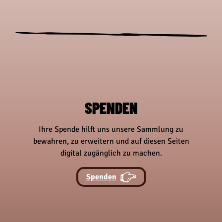
o
o
n
n
w
w
e
e
i
i
t
t
e
e
r
r
a
a
SPENDEN
u
u
f
f
Ihre Spende hilft uns unsere Sammlung zu
S
S
bewahren, zu erweitern und auf diesen Seiten
u
u
digital zugänglich zu machen.
c
c
h
h
Spenden
e
e
n
n
a
a
c
c