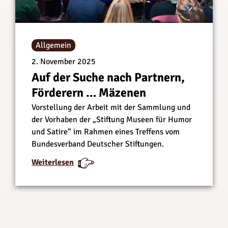
Allgemein
2. November 2025
Auf der Suche nach Partnern,
Förderern … Mäzenen
Vorstellung der Arbeit mit der Sammlung und
der Vorhaben der „Stiftung Museen für Humor
und Satire“ im Rahmen eines Treffens vom
Bundesverband Deutscher Stiftungen.
:
:
Weiterlesen
A
A
u
u
f
f
d
d
e
e