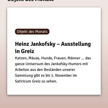
r
r
d
d
i
i
e
e
H
H
Objekt des Monats
a
a
u
u
Heinz Jankofsky – Ausstellung
p
p
in Greiz
t
t
s
s
Katzen, Mäuse, Hunde, Frauen, Männer … das
t
t
ganze Universum des Jankofsky-Humors mit
a
a
Arbeiten aus den Beständen unserer
d
d
Sammlung gibt es bis 1. November im
t
t
Satiricum Greiz zu sehen.
r
r
e
e
g
g
i
i