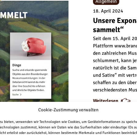
t
t
Allgemein
0
0
s
s
18. April 2024
.
.
c
c
Unsere Expon
h
h
sammelt“
r
r
i
i
Seit dem 15. April 20
f
f
Plattform www.brand
t
t
den zahlreichen Mu
„
„
schlummert, kann jet
E
E
natürlich ist die S
u
u
und Satire“ mit vert
l
l
schaffen zu den über
e
e
verschiedensten M
n
n
:
:
Weiterlesen
s
s
U
U
Cookie-Zustimmung verwalten
p
p
n
n
i
i
s
s
 zu bieten, verwenden wir Technologien wie Cookies, um Geräteinformationen zu speich
e
e
echnologien zustimmst, können wir Daten wie das Surfverhalten oder eindeutige IDs auf
e
e
g
g
ht erteilst oder zurückziehst, können bestimmte Merkmale und Funktionen beeinträch