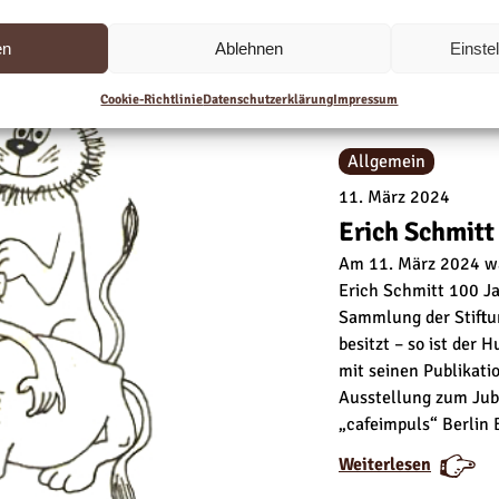
r
r
e
e
e
e
l
l
en
Ablehnen
Einste
E
E
“
“
x
x
w
w
Cookie-Richtlinie
Datenschutzerklärung
Impressum
p
p
u
u
o
o
r
r
Allgemein
n
n
d
d
a
a
11. März 2024
e
e
t
t
7
7
Erich Schmitt
e
e
0
0
Am 11. März 2024 wä
a
a
Erich Schmitt 100 J
u
u
Sammlung der Stiftu
c
c
besitzt – so ist der
h
h
mit seinen Publikati
b
b
Ausstellung zum Jub
e
e
„cafeimpuls“ Berlin
i
i
„
„
:
:
Weiterlesen
B
B
E
E