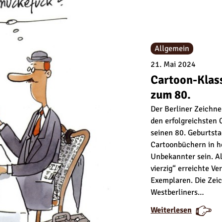
Allgemein
21. Mai 2024
Cartoon-Klas
zum 80.
Der Berliner Zeichn
den erfolgreichsten 
seinen 80. Geburtsta
Cartoonbüchern in h
Unbekannter sein. Al
vierzig“ erreichte V
Exemplaren. Die Zei
Westberliners…
:
:
Weiterlesen
C
C