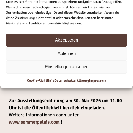
Cookies, um Geräteinformationen zu speichern und/oder darauf zuzugreifen.
Satire“ zusammengestellt wurde. Mit fast einhundert
Wenn du diesen Technologien zustimmst, können wir Daten wie das
Exponaten sind so viele Jankofsky-­ Werke versammelt,
Surfverhalten oder eindeutige IDs auf dieser Website verarbeiten. Wenn du
wie bisher nur selten in einer Ausstellung.
deine Zustimmung nicht erteilst oder zurückziehst, können bestimmte
Merkmale und Funktionen beeinträchtigt werden.
Wegen seines großen Erfolges und charakteritischer
Typisierungen wurde er auch gern als der »ostdeutsche
Uli Stein« bezeichnet. Und ähnlich wie dieser war der
Akzeptieren
gelernte Lokomotivschlosser ein Seiteneinsteiger in der
Zeichenwelt.
Ablehnen
Ebenso unkonventionell war seine Ideenfindung –
Einstellungen ansehen
vormittags in einem Berliner Café sitzend und dabei die
Menschen beobachtend – fand er die Entwürfe, die er
Cookie-Richtlinie
Datenschutzerklärung
Impressum
dann später mit Tuschefeder ausarbeitete.
Zur Ausstellungseröffnung am 30. Mai 2026 um 11.00
Uhr ist die Öffentlichkeit herzlich eingeladen.
Weitere Informationen dann unter
www.sommerpalais.com
!