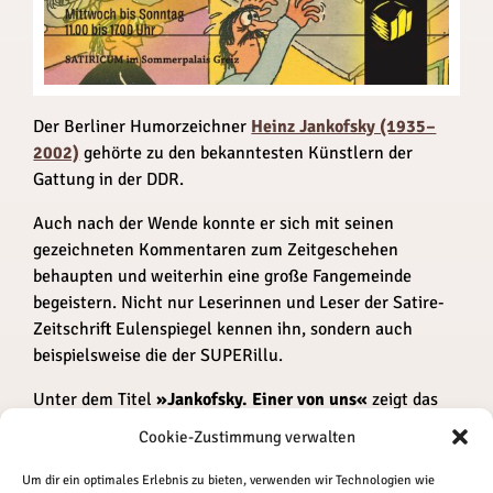
Der Berliner Humorzeichner
Heinz Jankofsky (1935–
2002)
gehörte zu den bekanntesten Künstlern der
Gattung in der DDR.
Auch nach der Wende konnte er sich mit seinen
gezeichneten Kommentaren zum Zeitgeschehen
behaupten und weiterhin eine große Fangemeinde
begeistern. Nicht nur Leser­innen und Leser der Satire-
Zeitschrift Eulenspiegel kennen ihn, sondern auch
beispielsweise die der SUPERillu.
Unter dem Titel
»Jankofsky. Einer von uns«
zeigt das
Greizer Sommerpalais eine über vier
Cookie-Zustimmung verwalten
Schaffensjahrzehnte reichende Werkauswahl, die mit
Unterstützung der „Stiftung Museen für Humor und
Um dir ein optimales Erlebnis zu bieten, verwenden wir Technologien wie